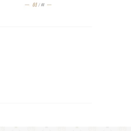
01
/
01